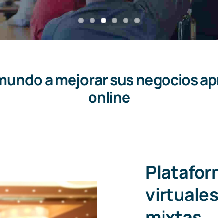
undo a mejorar sus negocios ap
online
Platafor
virtuales
mixtas