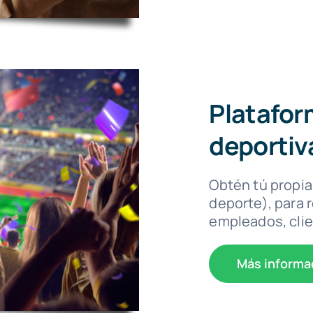
Platafor
deportiv
Obtén tú propia 
deporte), para 
empleados, clie
Más informa