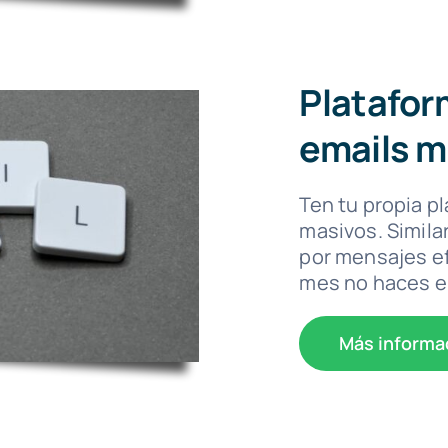
Platafor
emails m
Ten tu propia p
masivos. Simila
por mensajes ef
mes no haces e
Más informa