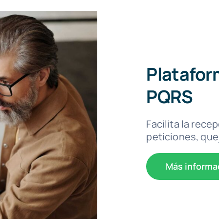
Platafor
PQRS
Facilita la rec
peticiones, que
Más informa