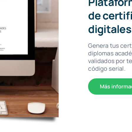
Platafor
de certi
digitales
Genera tus cert
diplomas acadé
validados por t
código serial.
Más informa